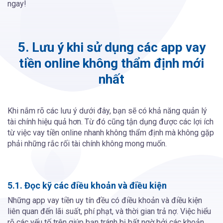
ngay!
5. Lưu ý khi sử dụng các app vay
tiền online không thẩm định mới
nhất
Khi nắm rõ các lưu ý dưới đây, bạn sẽ có khả năng quản lý
tài chính hiệu quả hơn. Từ đó cũng tận dụng được các lợi ích
từ việc vay tiền online nhanh không thẩm định mà không gặp
phải những rắc rối tài chính không mong muốn.
5.1. Đọc kỹ các điều khoản và điều kiện
Những app vay tiền uy tín đều có điều khoản và điều kiện
liên quan đến lãi suất, phí phạt, và thời gian trả nợ. Việc hiểu
rõ các yếu tố trên giúp bạn tránh bị bất ngờ bởi các khoản