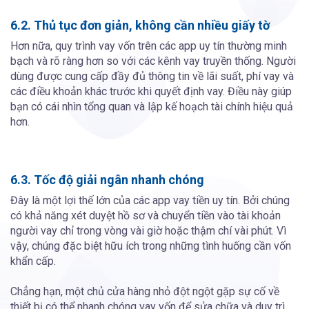
6.2. Thủ tục đơn giản, không cần nhiều giấy tờ
Hơn nữa, quy trình vay vốn trên các app uy tín thường minh
bạch và rõ ràng hơn so với các kênh vay truyền thống. Người
dùng được cung cấp đầy đủ thông tin về lãi suất, phí vay và
các điều khoản khác trước khi quyết định vay. Điều này giúp
bạn có cái nhìn tổng quan và lập kế hoạch tài chính hiệu quả
hơn.
6.3. Tốc độ giải ngân nhanh chóng
Đây là một lợi thế lớn của các app vay tiền uy tín. Bởi chúng
có khả năng xét duyệt hồ sơ và chuyển tiền vào tài khoản
người vay chỉ trong vòng vài giờ hoặc thậm chí vài phút. Vì
vậy, chúng đặc biệt hữu ích trong những tình huống cần vốn
khẩn cấp.
Chẳng hạn, một chủ cửa hàng nhỏ đột ngột gặp sự cố về
thiết bị có thể nhanh chóng vay vốn để sửa chữa và duy trì