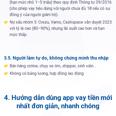
(hạn mức nhỏ 1–5 triệu) theo quy định Thông tư 39/2016
(cho phép vay tiêu dùng với người chưa đủ 18 nếu có sự
đồng ý của người giám hộ).
Nợ xấu nhóm 5: Crezu, Vamo, Cashspace vẫn duyệt 2025
với tỷ lệ cao (80–90%), nhưng lãi suất cao hơn và hạn
mức thấp.
3.5. Người làm tự do, không chứng minh thu nhập
Bán hàng online, chạy xe ôm, shipper, sinh viên…
Không có bảng lương, hợp đồng lao động.
4. Hướng dẫn dùng app vay tiền mới
nhất đơn giản, nhanh chóng