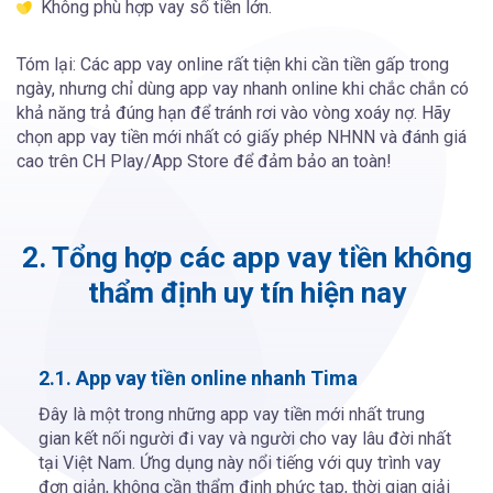
Không phù hợp vay số tiền lớn.
Tóm lại: Các app vay online rất tiện khi cần tiền gấp trong
ngày, nhưng chỉ dùng app vay nhanh online khi chắc chắn có
khả năng trả đúng hạn để tránh rơi vào vòng xoáy nợ. Hãy
chọn app vay tiền mới nhất có giấy phép NHNN và đánh giá
cao trên CH Play/App Store để đảm bảo an toàn!
2. Tổng hợp các app vay tiền không
thẩm định uy tín hiện nay
2.1. App vay tiền online nhanh Tima
Đây là một trong những app vay tiền mới nhất trung
gian kết nối người đi vay và người cho vay lâu đời nhất
tại Việt Nam. Ứng dụng này nổi tiếng với quy trình vay
đơn giản, không cần thẩm định phức tạp, thời gian giải