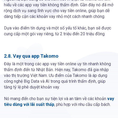
hiểu về các app vay tiền không thẩm định. Gần đây nó đã mở
rộng dịch vụ sang lĩnh vực cho vay tiền online, giúp bạn dễ
dàng tiếp cận các khoản vay nhỏ một cách nhanh chóng.
Dựa vào điểm tín dụng và một số yếu tố khác, bạn sẽ được
cung cấp một gói vay riêng, từ 2 triệu đến 20 triệu đồng.
2.8. Vay qua app Takomo
Đây là một trong các app vay tiền online uy tín nhanh không
thẩm định đến từ Nhật Bản. Hiện nay, Takomo đã gia nhập
vào thị trường Việt Nam. Ưu điểm của Takomo là áp dụng
công nghệ Big Data và AI trong quá trình thẩm định, giúp
tăng tỷ lệ phê duyệt khoản vay.
Nó mang đến cho bạn sự tiện lợi và an tâm về các khoản
vay
tiêu dùng với lãi suất thấp
, phù hợp với nhu cầu cấp bách.