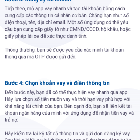
Tiếp theo, mở app vay nhanh và tạo tài khoản bằng cách
cung cấp các thông tin cá nhân cơ bản. Chẳng hạn như: số
điện thoại, tên, địa chỉ email. Một số ứng dụng có thể yêu
cầu bạn cung cấp giấy tờ như CMND/CCCD, hộ khẩu, hoặc
giấy phép lái xe để xác thực danh tính.
Thông thường, bạn sẽ được yêu cầu xác minh tài khoản
thông qua mã OTP được gửi đến.
Bước 4: Chọn khoản vay và điền thông tin
Đến bước này, bạn đã có thể thực hiện vay nhanh qua app.
Hãy lựa chọn số tiền muốn vay và thời hạn vay phù hợp với
khả năng tài chính của bạn. Bên cạnh đó, bạn sẽ liên kết tài
khoản ngân hàng của mình với ứng dụng để nhận tiền vay và
trả nợ.
Hãy kiểm tra lại kỹ tất cả thông tin và gửi đơn đăng ký vay.