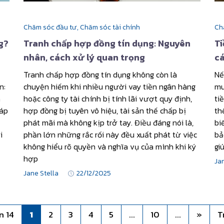
Chăm sóc đầu tư,
Chăm sóc tài chính
Ch
g?
Tranh chấp hợp đồng tín dụng: Nguyên
Ti
nhân, cách xử lý quan trọng
cá
Tranh chấp hợp đồng tín dụng không còn là
Nế
n:
chuyện hiếm khi nhiều người vay tiền ngân hàng
mu
n
hoặc công ty tài chính bị tính lãi vượt quy định,
ti
đáp
hợp đồng bị tuyên vô hiệu, tài sản thế chấp bị
th
phát mãi mà không kịp trở tay. Điều đáng nói là,
bi
i
phần lớn những rắc rối này đều xuất phát từ việc
bả
không hiểu rõ quyền và nghĩa vụ của mình khi ký
gi
hợp
Ja
Jane Stella
22/12/2025
n 14
1
2
3
4
5
...
10
...
»
T