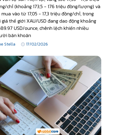
ng/chỉ (khoảng 173,5 - 176 triệu đồng/lượng) và
á mua vào từ 17,05 - 17,3 triệu đồng/chỉ, trong
i giá thế giới XAU/USD đang dao động khoảng
589.97 USD/ounce, chênh lệch khiến nhiều
ười băn khoăn
ne Stella
17/02/2026