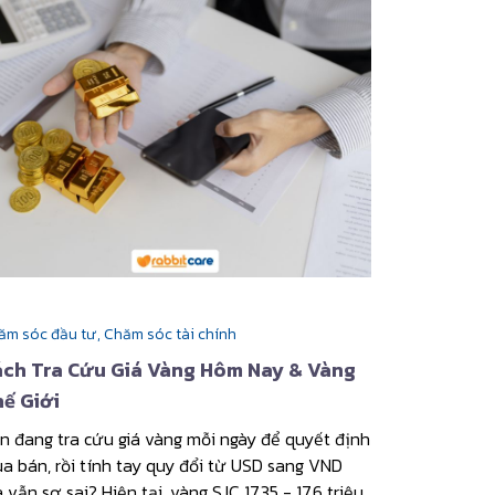
ăm sóc đầu tư,
Chăm sóc tài chính
ách Tra Cứu Giá Vàng Hôm Nay & Vàng
ế Giới
n đang tra cứu giá vàng mỗi ngày để quyết định
a bán, rồi tính tay quy đổi từ USD sang VND
 vẫn sợ sai? Hiện tại, vàng SJC 17,35 - 17,6 triệu