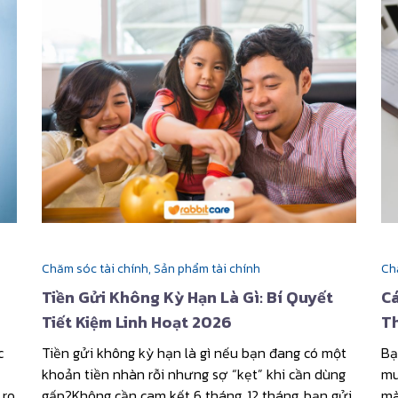
Chăm sóc tài chính,
Sản phẩm tài chính
Ch
Tiền Gửi Không Kỳ Hạn Là Gì: Bí Quyết
C
Tiết Kiệm Linh Hoạt 2026
Th
c
Tiền gửi không kỳ hạn là gì nếu bạn đang có một
Bạ
khoản tiền nhàn rỗi nhưng sợ “kẹt” khi cần dùng
mu
 ro
gấp?Không cần cam kết 6 tháng, 12 tháng, bạn gửi
mà