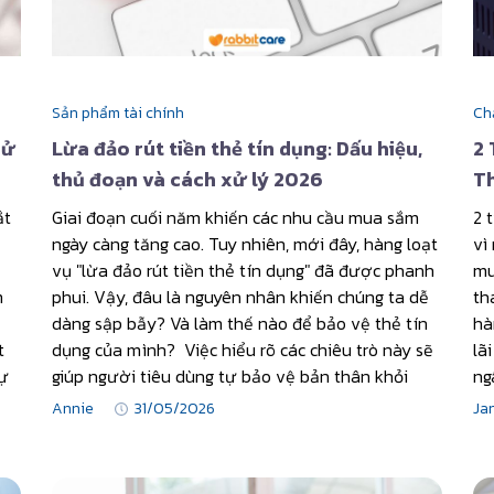
Sản phẩm tài chính
Ch
Sử
Lừa đảo rút tiền thẻ tín dụng: Dấu hiệu,
2 
thủ đoạn và cách xử lý 2026
T
ắt
Giai đoạn cuối năm khiến các nhu cầu mua sắm
2 
ngày càng tăng cao. Tuy nhiên, mới đây, hàng loạt
vì
vụ "lừa đảo rút tiền thẻ tín dụng" đã được phanh
mu
m
phui. Vậy, đâu là nguyên nhân khiến chúng ta dễ
th
dàng sập bẫy? Và làm thế nào để bảo vệ thẻ tín
hà
t
dụng của mình? Việc hiểu rõ các chiêu trò này sẽ
lã
sự
giúp người tiêu dùng tự bảo vệ bản thân khỏi
ng
Annie
31/05/2026
Ja