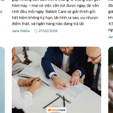
hôm nay – mai có việc vẫn rút được ngay, lãi vẫn
đồ
ặc
tính đều mỗi ngày. Rabbit Care sẽ giải thích gửi
gi
tiết kiệm không kỳ hạn, lãi tính ra sao, ưu nhược
kh
điểm thật, và ngân hàng nào đang trả lãi
4,
ng
Jane Stella
27/02/2026
Ja