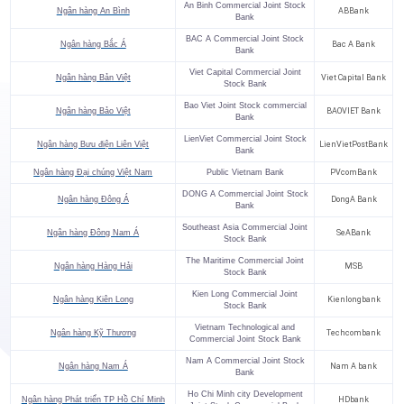
An Binh Commercial Joint Stock
Ngân hàng An Bình
ABBank
Bank
BAC A Commercial Joint Stock
Ngân hàng Bắc Á
Bac A Bank
Bank
Viet Capital Commercial Joint
Ngân hàng Bản Việt
Viet Capital Bank
Stock Bank
Bao Viet Joint Stock commercial
Ngân hàng Bảo Việt
BAOVIET Bank
Bank
LienViet Commercial Joint Stock
Ngân hàng Bưu điện Liên Việt
LienVietPostBank
Bank
Ngân hàng Đại chúng Việt Nam
Public Vietnam Bank
PVcomBank
DONG A Commercial Joint Stock
Ngân hàng Đông Á
DongA Bank
Bank
Southeast Asia Commercial Joint
Ngân hàng Đông Nam Á
SeABank
Stock Bank
The Maritime Commercial Joint
Ngân hàng Hàng Hải
MSB
Stock Bank
Kien Long Commercial Joint
Ngân hàng Kiên Long
Kienlongbank
Stock Bank
Vietnam Technological and
Ngân hàng Kỹ Thương
Techcombank
Commercial Joint Stock Bank
Nam A Commercial Joint Stock
Ngân hàng Nam Á
Nam A bank
Bank
Ho Chi Minh city Development
Ngân hàng Phát triển TP Hồ Chí Minh
HDbank