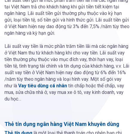
Lãi suất tiền gửi là mức phần trăm tiền lãi mà các ngân hàng
tại Việt Nam trả cho khách hàng khi gửi tiền tiết kiệm tại
ngân hàng. Lãi suất tiền gửi thường phụ thuộc vào kỳ hạn
gửi, loại tiền tệ, số tiền gửi và hình thức gửi. Lãi suất tiền gửi
ở Việt Nam hiện nay dao động từ 3% đến 7,5% /năm tùy theo
ngân hàng và kỳ hạn gửi.
Lãi suất vay tiền là mức phần trăm tiền lãi mà các ngân hàng
ở Việt Nam thu từ khách hàng khi cho vay tiền. Lãi suất vay
tiền thường phụ thuộc vào mục đích vay, thời hạn vay, loại
tiền tệ, tình trạng tài chính và tín dụng của khách hàng, v.v. Lãi
suất vay tiền ở Việt Nam hiện nay dao động từ 6% đến 16%
/năm tùy theo ngân hàng và loại hình vay. Một số gói vay
như là
Vay tiêu dùng cá nhân
tín chấp hoặc thế chấp, vay
mua, sửa chữa nhà ở, vay mua xe ô tô, vay kinh doanh, vay
du học…
Thẻ tín dụng ngân hàng Việt Nam khuyên dùng
Thẻ tín dụng
là một loại thẻ thanh toán cho phép bạn chi