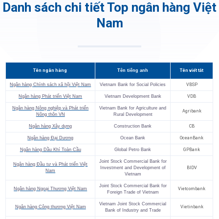
Danh sách chi tiết Top ngân hàng Việt
Nam
Tên ngân hàng
Tên tiếng anh
Tên viết tắt
Ngân hàng Chính sách xã hội Việt Nam
Vietnam Bank for Social Policies
VBSP
Ngân hàng Phát triển Việt Nam
Vietnam Development Bank
VDB
Ngân hàng Nông nghiệp và Phát triển
Vietnam Bank for Agriculture and
Agribank
Nông thôn VN
Rural Development
Ngân hàng Xây dựng
Construction Bank
CB
Ngân hàng Đại Dương
Ocean Bank
OceanBank
Ngân hàng Dầu Khí Toàn Cầu
Global Petro Bank
GPBank
Joint Stock Commercial Bank for
Ngân hàng Đầu tư và Phát triển Việt
Investment and Development of
BIDV
Nam
Vietnam
Joint Stock Commercial Bank for
Ngân hàng Ngoại Thương Việt Nam
Vietcombank
Foreign Trade of Vietnam
Vietnam Joint Stock Commercial
Ngân hàng Công thương Việt Nam
Vietinbank
Bank of Industry and Trade