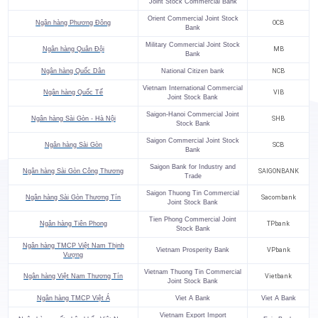
Joint Stock Commercial Bank
Orient Commercial Joint Stock
Ngân hàng Phương Đông
OCB
Bank
Military Commercial Joint Stock
Ngân hàng Quân Đội
MB
Bank
Ngân hàng Quốc Dân
National Citizen bank
NCB
Vietnam International Commercial
Ngân hàng Quốc Tế
VIB
Joint Stock Bank
Saigon-Hanoi Commercial Joint
Ngân hàng Sài Gòn - Hà Nội
SHB
Stock Bank
Saigon Commercial Joint Stock
Ngân hàng Sài Gòn
SCB
Bank
Saigon Bank for Industry and
Ngân hàng Sài Gòn Công Thương
SAIGONBANK
Trade
Saigon Thuong Tin Commercial
Ngân hàng Sài Gòn Thương Tín
Sacombank
Joint Stock Bank
Tien Phong Commercial Joint
Ngân hàng Tiên Phong
TPbank
Stock Bank
Ngân hàng TMCP Việt Nam Thịnh
Vietnam Prosperity Bank
VPbank
Vượng
Vietnam Thuong Tin Commercial
Ngân hàng Việt Nam Thương Tín
Vietbank
Joint Stock Bank
Ngân hàng TMCP Việt Á
Viet A Bank
Viet A Bank
Vietnam Export Import