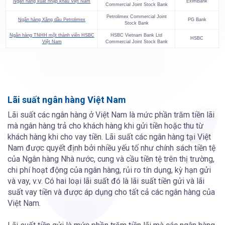
Ngân hàng xuất nhập khẩu Việt Nam
EximBank
Commercial Joint Stock Bank
Petrolimex Commercial Joint
Ngân hàng Xăng dầu Petrolimex
PG Bank
Stock Bank
Ngân hàng TNHH một thành viên HSBC
HSBC Vietnam Bank Ltd
HSBC
Việt Nam
Commercial Joint Stock Bank
Lãi suất ngân hàng Việt Nam
Lãi suất các ngân hàng ở Việt Nam là mức phần trăm tiền lãi
mà ngân hàng trả cho khách hàng khi gửi tiền hoặc thu từ
khách hàng khi cho vay tiền. Lãi suất các ngân hàng tại Việt
Nam được quyết định bởi nhiều yếu tố như chính sách tiền tệ
của Ngân hàng Nhà nước, cung và cầu tiền tệ trên thị trường,
chi phí hoạt động của ngân hàng, rủi ro tín dụng, kỳ hạn gửi
và vay, v.v. Có hai loại lãi suất đó là lãi suất tiền gửi và lãi
suất vay tiền và được áp dụng cho tất cả các ngân hàng của
Việt Nam.