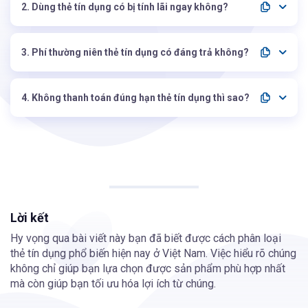
cần thiết.
2. Dùng thẻ tín dụng có bị tính lãi ngay không?
Không, nếu thanh toán đúng hạn và đúng số tiền cần trả thì
thường sẽ không bị tính lãi.
3. Phí thường niên thẻ tín dụng có đáng trả không?
Đáng, nếu ưu đãi và quyền lợi của thẻ cao hơn mức phí bạn
phải trả mỗi năm.
4. Không thanh toán đúng hạn thẻ tín dụng thì sao?
Bạn có thể bị tính phí trả chậm, lãi phạt và ảnh hưởng xấu
đến lịch sử tín dụng.
Lời kết
Hy vọng qua bài viết này bạn đã biết được cách phân loại
thẻ tín dụng phổ biến hiện nay ở Việt Nam. Việc hiểu rõ chúng
không chỉ giúp bạn lựa chọn được sản phẩm phù hợp nhất
mà còn giúp bạn tối ưu hóa lợi ích từ chúng.