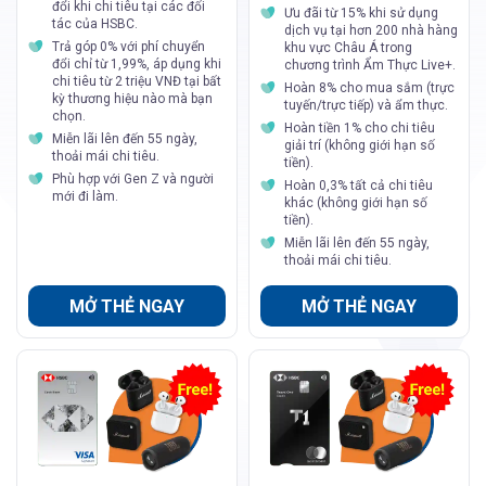
đổi khi chi tiêu tại các đối
Ưu đãi từ 15% khi sử dụng
tác của HSBC.
dịch vụ tại hơn 200 nhà hàng
Trả góp 0% với phí chuyển
khu vực Châu Á trong
đổi chỉ từ 1,99%, áp dụng khi
chương trình Ẩm Thực Live+.
chi tiêu từ 2 triệu VNĐ tại bất
Hoàn 8% cho mua sắm (trực
kỳ thương hiệu nào mà bạn
tuyến/trực tiếp) và ẩm thực.
chọn.
Hoàn tiền 1% cho chi tiêu
Miễn lãi lên đến 55 ngày,
giải trí (không giới hạn số
thoải mái chi tiêu.
tiền).
Phù hợp với Gen Z và người
Hoàn 0,3% tất cả chi tiêu
mới đi làm.
khác (không giới hạn số
tiền).
Miễn lãi lên đến 55 ngày,
thoải mái chi tiêu.
MỞ THẺ NGAY
MỞ THẺ NGAY