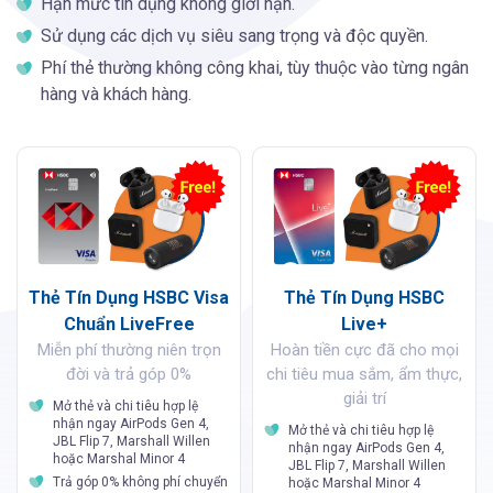
Hạn mức tín dụng không giới hạn.
Sử dụng các dịch vụ siêu sang trọng và độc quyền.
Phí thẻ thường không công khai, tùy thuộc vào từng ngân
hàng và khách hàng.
Thẻ Tín Dụng HSBC Visa
Thẻ Tín Dụng HSBC
Chuẩn LiveFree
Live+
Miễn phí thường niên trọn
Hoàn tiền cực đã cho mọi
đời và trả góp 0%
chi tiêu mua sắm, ẩm thực,
giải trí
Mở thẻ và chi tiêu hợp lệ
nhận ngay AirPods Gen 4,
Mở thẻ và chi tiêu hợp lệ
JBL Flip 7, Marshall Willen
nhận ngay AirPods Gen 4,
hoặc Marshal Minor 4
JBL Flip 7, Marshall Willen
Trả góp 0% không phí chuyển
hoặc Marshal Minor 4