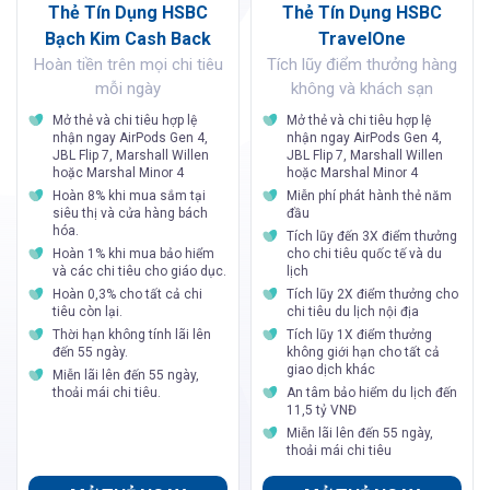
Thẻ Tín Dụng HSBC
Thẻ Tín Dụng HSBC
Bạch Kim Cash Back
TravelOne
Hoàn tiền trên mọi chi tiêu
Tích lũy điểm thưởng hàng
mỗi ngày
không và khách sạn
Mở thẻ và chi tiêu hợp lệ
Mở thẻ và chi tiêu hợp lệ
nhận ngay AirPods Gen 4,
nhận ngay AirPods Gen 4,
JBL Flip 7, Marshall Willen
JBL Flip 7, Marshall Willen
hoặc Marshal Minor 4
hoặc Marshal Minor 4
Hoàn 8% khi mua sắm tại
Miễn phí phát hành thẻ năm
siêu thị và cửa hàng bách
đầu
hóa.
Tích lũy đến 3X điểm thưởng
Hoàn 1% khi mua bảo hiểm
cho chi tiêu quốc tế và du
và các chi tiêu cho giáo dục.
lịch
Hoàn 0,3% cho tất cả chi
Tích lũy 2X điểm thưởng cho
tiêu còn lại.
chi tiêu du lịch nội địa
Thời hạn không tính lãi lên
Tích lũy 1X điểm thưởng
đến 55 ngày.
không giới hạn cho tất cả
giao dịch khác
Miễn lãi lên đến 55 ngày,
thoải mái chi tiêu.
An tâm bảo hiểm du lịch đến
11,5 tỷ VNĐ
Miễn lãi lên đến 55 ngày,
thoải mái chi tiêu