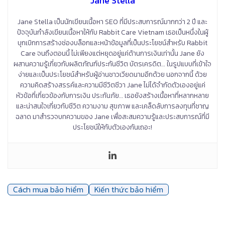
Jane Stella
Jane Stella เป็นนักเขียนเนื้อหา SEO ที่มีประสบการณ์มากกว่า 2 ปี และ
ปัจจุบันกำลังเขียนเนื้อหาให้กับ Rabbit Care Vietnam เธอเป็นหนึ่งในผู้
บุกเบิกการสร้างช่องบล็อกและหน้าข้อมูลที่เป็นประโยชน์สำหรับ Rabbit
Care จนถึงตอนนี้ ไม่เพียงแต่หยุดอยู่แค่ด้านการเงินเท่านั้น Jane ยัง
ผสานความรู้เกี่ยวกับผลิตภัณฑ์ประกันชีวิต บัตรเครดิต… ในรูปแบบที่เข้าใจ
ง่ายและเป็นประโยชน์สำหรับผู้อ่านชาวเวียดนามอีกด้วย นอกจากนี้ ด้วย
ความคิดสร้างสรรค์และความมีชีวิตชีวา Jane ไม่ได้จำกัดตัวเองอยู่แค่
หัวข้อที่เกี่ยวข้องกับการเงิน ประกันภัย… เธอยังสร้างเนื้อหาที่หลากหลาย
และน่าสนใจเกี่ยวกับชีวิต ความงาม สุขภาพ และเคล็ดลับการลงทุนที่ชาญ
ฉลาด มาสำรวจบทความของ Jane เพื่อสะสมความรู้และประสบการณ์ที่มี
ประโยชน์ให้กับตัวเองกันเถอะ!
Cách mua bảo hiểm
Kiến thức bảo hiểm