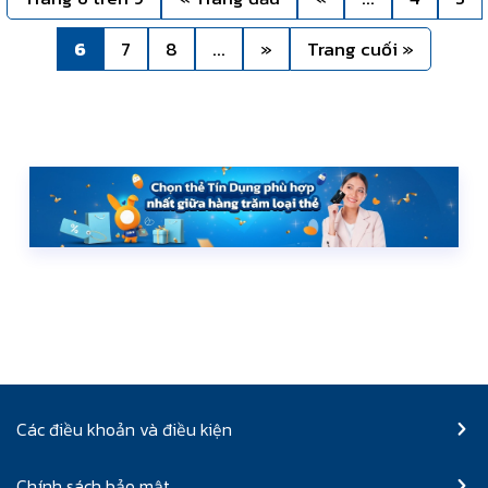
6
7
8
...
»
Trang cuối »
Các điều khoản và điều kiện
Chính sách bảo mật