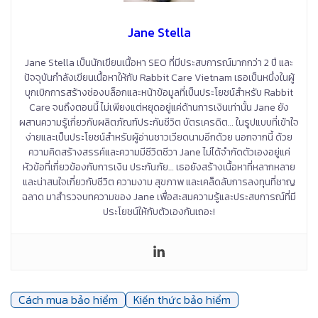
Jane Stella
Jane Stella เป็นนักเขียนเนื้อหา SEO ที่มีประสบการณ์มากกว่า 2 ปี และ
ปัจจุบันกำลังเขียนเนื้อหาให้กับ Rabbit Care Vietnam เธอเป็นหนึ่งในผู้
บุกเบิกการสร้างช่องบล็อกและหน้าข้อมูลที่เป็นประโยชน์สำหรับ Rabbit
Care จนถึงตอนนี้ ไม่เพียงแต่หยุดอยู่แค่ด้านการเงินเท่านั้น Jane ยัง
ผสานความรู้เกี่ยวกับผลิตภัณฑ์ประกันชีวิต บัตรเครดิต… ในรูปแบบที่เข้าใจ
ง่ายและเป็นประโยชน์สำหรับผู้อ่านชาวเวียดนามอีกด้วย นอกจากนี้ ด้วย
ความคิดสร้างสรรค์และความมีชีวิตชีวา Jane ไม่ได้จำกัดตัวเองอยู่แค่
หัวข้อที่เกี่ยวข้องกับการเงิน ประกันภัย… เธอยังสร้างเนื้อหาที่หลากหลาย
และน่าสนใจเกี่ยวกับชีวิต ความงาม สุขภาพ และเคล็ดลับการลงทุนที่ชาญ
ฉลาด มาสำรวจบทความของ Jane เพื่อสะสมความรู้และประสบการณ์ที่มี
ประโยชน์ให้กับตัวเองกันเถอะ!
Cách mua bảo hiểm
Kiến thức bảo hiểm