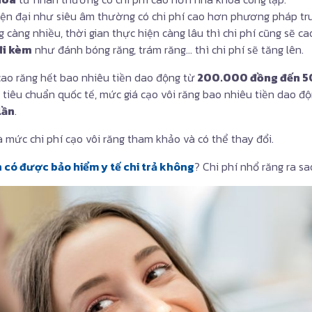
ện đại như siêu âm thường có chi phí cao hơn phương pháp tr
 càng nhiều, thời gian thực hiện càng lâu thì chi phí cũng sẽ ca
đi kèm
như đánh bóng răng, trám răng… thì chi phí sẽ tăng lên.
ao răng hết bao nhiêu tiền dao động từ
200.000 đồng đến 5
tiêu chuẩn quốc tế, mức giá cạo vôi răng bao nhiêu tiền dao đ
lần
.
à mức chi phí cạo vôi răng tham khảo và có thể thay đổi.
 có được bảo hiểm y tế chi trả không
? Chi phí nhổ răng ra sa