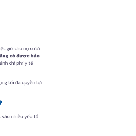
iệc giữ cho nụ cười
răng có được bảo
ảnh chi phí y tế
ụng tối đa quyền lợi
?
c vào nhiều yếu tố