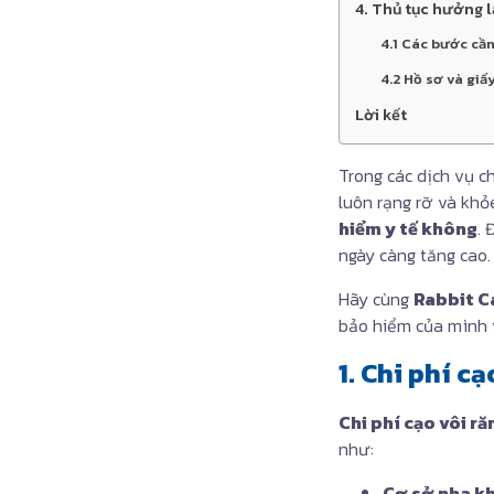
4. Thủ tục hưởng 
4.1 Các bước cần
4.2 Hồ sơ và giấy
Lời kết
Trong các dịch vụ c
luôn rạng rỡ và khỏe
hiểm y tế không
. 
ngày càng tăng cao
Hãy cùng
Rabbit C
bảo hiểm của mình 
1. Chi phí c
Chi phí cạo vôi ră
như:
Cơ sở nha k