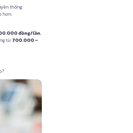
uyền thống.
o hơn.
00.000 đồng/lần.
ộng từ
700.000 –
o?