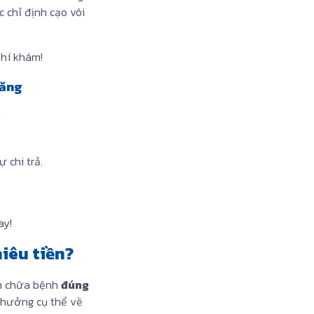
 chỉ định cạo vôi
phí khám!
răng
:
ự chi trả.
ay!
iêu tiền?
ám chữa bệnh
đúng
c hưởng cụ thể về