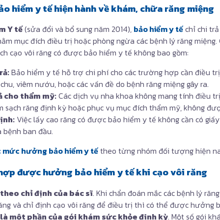
bảo hiểm y tế hiện hành về khám, chữa răng miệng
m Y tế
(sửa đổi và bổ sung năm 2014),
bảo hiểm y tế
chỉ chi tr
ằm mục đích điều trị hoặc phòng ngừa các bệnh lý răng miệng.
ách cạo vôi răng có được bảo hiểm y tế không bao gồm:
rả:
Bảo hiểm y tế hỗ trợ chi phí cho các trường hợp cần điều tr
chu, viêm nướu, hoặc các vấn đề do bệnh răng miệng gây ra.
ả cho thẩm mỹ:
Các dịch vụ nha khoa không mang tính điều trị
àm sạch răng định kỳ hoặc phục vụ mục đích thẩm mỹ, không đượ
ịnh:
Việc lấy cao răng có được bảo hiểm y tế không cần có giấy 
 bệnh ban đầu.
 mức hưởng bảo hiểm y tế
theo từng nhóm đối tượng hiện na
hợp được hưởng bảo hiểm y tế khi cạo vôi răng
 theo chỉ định của bác sĩ
. Khi chẩn đoán mắc các bệnh lý răn
ăng và chỉ định cạo vôi răng để điều trị thì có thể được hưởng 
 là một phần của gói khám sức khỏe định kỳ
. Một số gói k