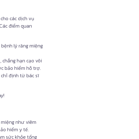
ả cho các dịch vụ
 Các điểm quan
ị bệnh lý răng miệng
, chẳng hạn cạo vôi
c bảo hiểm hỗ trợ.
chỉ định từ bác sĩ
y!
g miệng như viêm
bảo hiểm y tế.
hám sức khỏe tổng