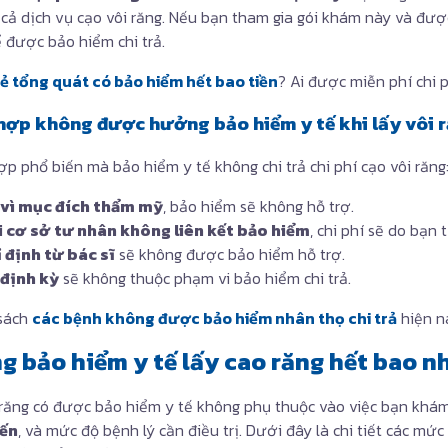
cả dịch vụ cạo vôi răng. Nếu bạn tham gia gói khám này và được
ể được bảo hiểm chi trả.
 tổng quát có bảo hiểm hết bao tiền
? Ai được miễn phí chi 
 hợp không được hưởng bảo hiểm y tế khi lấy vôi 
p phổ biến mà bảo hiểm y tế không chi trả chi phí cạo vôi răng
 vì mục đích thẩm mỹ
, bảo hiểm sẽ không hỗ trợ.
i cơ sở tư nhân không liên kết bảo hiểm
, chi phí sẽ do bạn t
 định từ bác sĩ
sẽ không được bảo hiểm hỗ trợ.
 định kỳ
sẽ không thuộc phạm vi bảo hiểm chi trả.
 sách
các bệnh không được bảo hiểm nhân thọ chi trả
hiện n
g bảo hiểm y tế lấy cao răng hết bao nh
răng có được bảo hiểm y tế không phụ thuộc vào việc bạn kh
yến
, và mức độ bệnh lý cần điều trị. Dưới đây là chi tiết các mứ