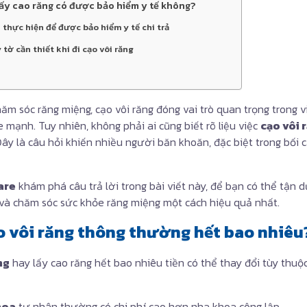
lấy cao răng có được bảo hiểm y tế không?
 thực hiện để được bảo hiểm y tế chi trả
 tờ cần thiết khi đi cạo vôi răng
hăm sóc răng miệng, cạo vôi răng đóng vai trò quan trọng trong v
 mạnh. Tuy nhiên, không phải ai cũng biết rõ liệu việc
cạo vôi 
Đây là câu hỏi khiến nhiều người băn khoăn, đặc biệt trong bối c
.
are
khám phá câu trả lời trong bài viết này, để bạn có thể tận d
và chăm sóc sức khỏe răng miệng một cách hiệu quả nhất.
ạo vôi răng thông thường hết bao nhiêu
ng
hay lấy cao răng hết bao nhiêu tiền có thể thay đổi tùy thuộ
hoa
tư nhân thường có chi phí cao hơn nha khoa công lập.