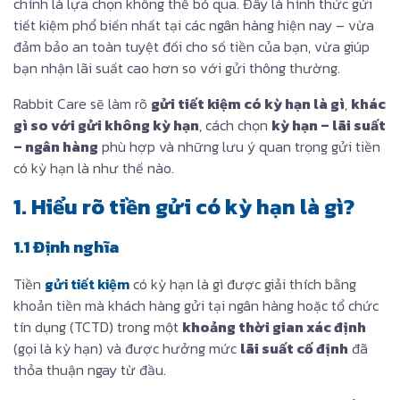
chính là lựa chọn không thể bỏ qua. Đây là hình thức gửi
tiết kiệm phổ biến nhất tại các ngân hàng hiện nay – vừa
đảm bảo an toàn tuyệt đối cho số tiền của bạn, vừa giúp
bạn nhận lãi suất cao hơn so với gửi thông thường.
Rabbit Care sẽ làm rõ
gửi tiết kiệm có kỳ hạn là gì
,
khác
gì so với gửi không kỳ hạn
, cách chọn
kỳ hạn – lãi suất
– ngân hàng
phù hợp và những lưu ý quan trọng gửi tiền
có kỳ hạn là như thế nào.
1. Hiểu rõ tiền gửi có kỳ hạn là gì?
1.1 Định nghĩa
Tiền
gửi tiết kiệm
có kỳ hạn là gì được giải thích bằng
khoản tiền mà khách hàng gửi tại ngân hàng hoặc tổ chức
tín dụng (TCTD) trong một
khoảng thời gian xác định
(gọi là kỳ hạn) và được hưởng mức
lãi suất cố định
đã
thỏa thuận ngay từ đầu.