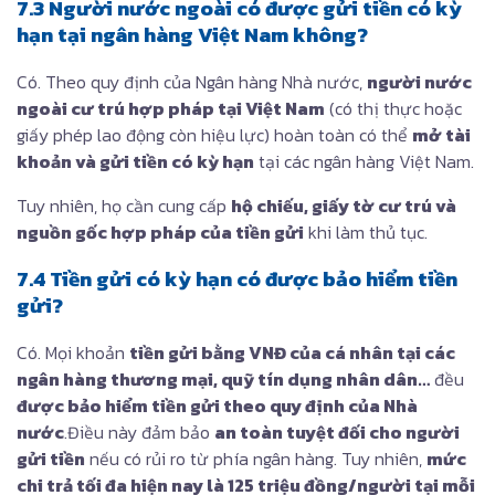
7.3 Người nước ngoài có được gửi tiền có kỳ
hạn tại ngân hàng Việt Nam không?
Có. Theo quy định của Ngân hàng Nhà nước,
người nước
ngoài cư trú hợp pháp tại Việt Nam
(có thị thực hoặc
giấy phép lao động còn hiệu lực) hoàn toàn có thể
mở tài
khoản và gửi tiền có kỳ hạn
tại các ngân hàng Việt Nam.
Tuy nhiên, họ cần cung cấp
hộ chiếu, giấy tờ cư trú và
nguồn gốc hợp pháp của tiền gửi
khi làm thủ tục.
7.4 Tiền gửi có kỳ hạn có được bảo hiểm tiền
gửi?
Có. Mọi khoản
tiền gửi bằng VNĐ của cá nhân tại các
ngân hàng thương mại, quỹ tín dụng nhân dân…
đều
được bảo hiểm tiền gửi theo quy định của Nhà
nước
.Điều này đảm bảo
an toàn tuyệt đối cho người
gửi tiền
nếu có rủi ro từ phía ngân hàng. Tuy nhiên,
mức
chi trả tối đa hiện nay là 125 triệu đồng/người tại mỗi