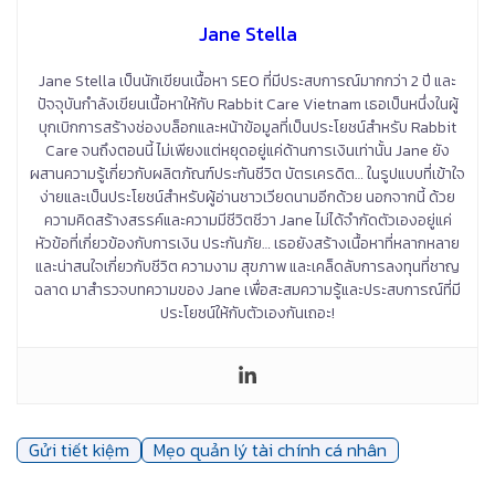
Jane Stella
Jane Stella เป็นนักเขียนเนื้อหา SEO ที่มีประสบการณ์มากกว่า 2 ปี และ
ปัจจุบันกำลังเขียนเนื้อหาให้กับ Rabbit Care Vietnam เธอเป็นหนึ่งในผู้
บุกเบิกการสร้างช่องบล็อกและหน้าข้อมูลที่เป็นประโยชน์สำหรับ Rabbit
Care จนถึงตอนนี้ ไม่เพียงแต่หยุดอยู่แค่ด้านการเงินเท่านั้น Jane ยัง
ผสานความรู้เกี่ยวกับผลิตภัณฑ์ประกันชีวิต บัตรเครดิต… ในรูปแบบที่เข้าใจ
ง่ายและเป็นประโยชน์สำหรับผู้อ่านชาวเวียดนามอีกด้วย นอกจากนี้ ด้วย
ความคิดสร้างสรรค์และความมีชีวิตชีวา Jane ไม่ได้จำกัดตัวเองอยู่แค่
หัวข้อที่เกี่ยวข้องกับการเงิน ประกันภัย… เธอยังสร้างเนื้อหาที่หลากหลาย
และน่าสนใจเกี่ยวกับชีวิต ความงาม สุขภาพ และเคล็ดลับการลงทุนที่ชาญ
ฉลาด มาสำรวจบทความของ Jane เพื่อสะสมความรู้และประสบการณ์ที่มี
ประโยชน์ให้กับตัวเองกันเถอะ!
Gửi tiết kiệm
Mẹo quản lý tài chính cá nhân