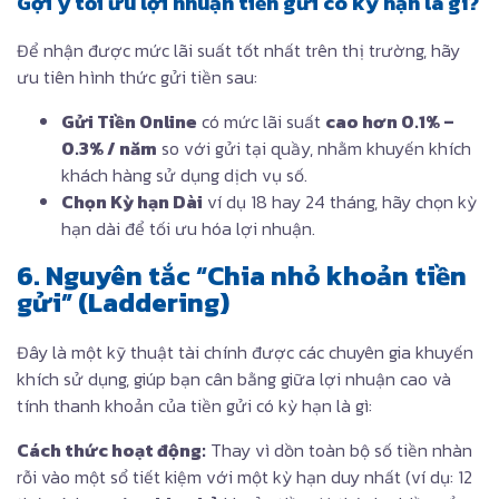
Gợi ý tối ưu lợi nhuận tiền gửi có kỳ hạn là gì?
Để nhận được mức lãi suất tốt nhất trên thị trường, hãy
ưu tiên hình thức gửi tiền sau:
Gửi Tiền Online
có mức lãi suất
cao hơn 0.1% –
0.3% / năm
so với gửi tại quầy, nhằm khuyến khích
khách hàng sử dụng dịch vụ số.
Chọn Kỳ hạn Dài
ví dụ 18 hay 24 tháng, hãy chọn kỳ
hạn dài để tối ưu hóa lợi nhuận.
6. Nguyên tắc “Chia nhỏ khoản tiền
gửi” (Laddering)
Đây là một kỹ thuật tài chính được các chuyên gia khuyến
khích sử dụng, giúp bạn cân bằng giữa lợi nhuận cao và
tính thanh khoản của tiền gửi có kỳ hạn là gì:
Cách thức hoạt động:
Thay vì dồn toàn bộ số tiền nhàn
rỗi vào một sổ tiết kiệm với một kỳ hạn duy nhất (ví dụ: 12