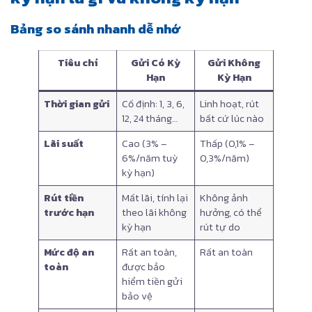
Bảng so sánh nhanh dễ nhớ
Tiêu chí
Gửi Có Kỳ
Gửi Không
Hạn
Kỳ Hạn
Thời gian gửi
Cố định: 1, 3, 6,
Linh hoạt, rút
12, 24 tháng…
bất cứ lúc nào
Lãi suất
Cao (3% –
Thấp (0,1% –
6%/năm tuỳ
0,3%/năm)
kỳ hạn)
Rút tiền
Mất lãi, tính lại
Không ảnh
trước hạn
theo lãi không
hưởng, có thể
kỳ hạn
rút tự do
Mức độ an
Rất an toàn,
Rất an toàn
toàn
được bảo
hiểm tiền gửi
bảo vệ