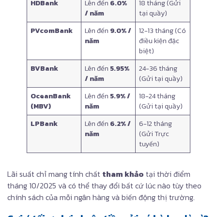
HDBank
Lên đến
6.0%
18 tháng (Gửi
/ năm
tại quầy)
PVcomBank
Lên đến
9.0% /
12-13 tháng (Có
năm
điều kiện đặc
biệt)
BVBank
Lên đến
5.95%
24-36 tháng
/ năm
(Gửi tại quầy)
OceanBank
Lên đến
5.9% /
18-24 tháng
(MBV)
năm
(Gửi tại quầy)
LPBank
Lên đến
6.2% /
6-12 tháng
năm
(Gửi Trực
tuyến)
Lãi suất chỉ mang tính chất
tham khảo
tại thời điểm
tháng 10/2025 và có thể thay đổi bất cứ lúc nào tùy theo
chính sách của mỗi ngân hàng và biến động thị trường.