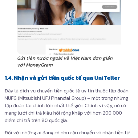
Gửi tiền nước ngoài về Việt Nam đơn giản
với MoneyGram
1.4. Nhận và gửi tiền quốc tế qua UniTeller
Đây là dịch vụ chuyển tiền quốc tế uy tín thuộc tập đoàn
MUFG (Mitsubishi UFJ Financial Group) – một trong những
tập đoàn tài chính lớn nhất thế giới. Chính vì vậy, nó có
mạng lưới chi trả kiều hối rộng khắp với hơn 200 000
điểm chi trả trên 80 quốc gia.
Đối với những ai đang có nhu cầu chuyển và nhận tiền từ