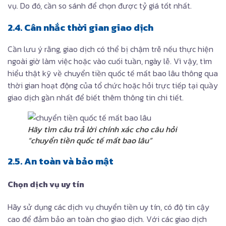
vụ. Do đó, cần so sánh để chọn được tỷ giá tốt nhất.
2.4. Cân nhắc thời gian giao dịch
Cần lưu ý rằng, giao dịch có thể bị chậm trễ nếu thực hiện
ngoài giờ làm việc hoặc vào cuối tuần, ngày lễ. Vì vậy, tìm
hiểu thật kỹ về chuyển tiền quốc tế mất bao lâu thông qua
thời gian hoạt động của tổ chức hoặc hỏi trực tiếp tại quầy
giao dịch gần nhất để biết thêm thông tin chi tiết.
Hãy tìm câu trả lời chính xác cho câu hỏi
“chuyển tiền quốc tế mất bao lâu”
2.5. An toàn và bảo mật
Chọn dịch vụ uy tín
Hãy sử dụng các dịch vụ chuyển tiền uy tín, có độ tin cậy
cao để đảm bảo an toàn cho giao dịch. Với các giao dịch