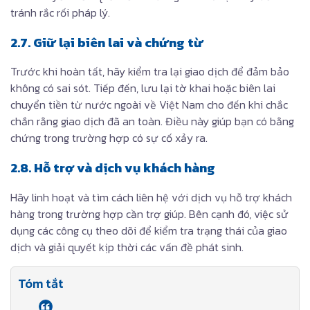
tránh rắc rối pháp lý.
2.7. Giữ lại biên lai và chứng từ
Trước khi hoàn tất, hãy kiểm tra lại giao dịch để đảm bảo
không có sai sót. Tiếp đến, lưu lại tờ khai hoặc biên lai
chuyển tiền từ nước ngoài về Việt Nam cho đến khi chắc
chắn rằng giao dịch đã an toàn. Điều này giúp bạn có bằng
chứng trong trường hợp có sự cố xảy ra.
2.8. Hỗ trợ và dịch vụ khách hàng
Hãy linh hoạt và tìm cách liên hệ với dịch vụ hỗ trợ khách
hàng trong trường hợp cần trợ giúp. Bên cạnh đó, việc sử
dụng các công cụ theo dõi để kiểm tra trạng thái của giao
dịch và giải quyết kịp thời các vấn đề phát sinh.
Tóm tắt