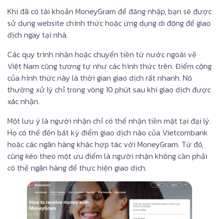
Khi đã có tài khoản MoneyGram để đăng nhập, bạn sẽ được
sử dụng website chính thức hoặc ứng dụng di động để giao
dịch ngay tại nhà.
Các quy trình nhận hoặc chuyển tiền từ nước ngoài về
Việt Nam cũng tương tự như các hình thức trên. Điểm cộng
của hình thức này là thời gian giao dịch rất nhanh. Nó
thường xử lý chỉ trong vòng 10 phút sau khi giao dịch được
xác nhận.
Một lưu ý là người nhận chỉ có thể nhận tiền mặt tại đại lý.
Họ có thể đến bất kỳ điểm giao dịch nào của Vietcombank
hoặc các ngân hàng khác hợp tác với MoneyGram. Từ đó,
cũng kéo theo một ưu điểm là người nhận không cần phải
có thẻ ngân hàng để thực hiện giao dịch.