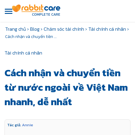
COMPLETE CARE
Trang chủ
›
Blog
›
Chăm sóc tài chính
›
Tài chính cá nhân
›
Cách nhận và chuyển tiền ...
Tài chính cá nhân
Cách nhận và chuyển tiền
từ nước ngoài về Việt Nam
nhanh, dễ nhất
Tác giả:
Annie