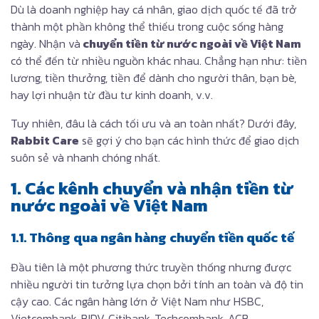
Dù là doanh nghiệp hay cá nhân, giao dịch quốc tế đã trở
thành một phần không thể thiếu trong cuộc sống hàng
ngày. Nhận và
chuyển tiền từ nước ngoài về Việt Nam
có thể đến từ nhiều nguồn khác nhau. Chẳng hạn như: tiền
lương, tiền thưởng, tiền để dành cho người thân, bạn bè,
hay lợi nhuận từ đầu tư kinh doanh, v.v.
Tuy nhiên, đâu là cách tối ưu và an toàn nhất? Dưới đây,
Rabbit Care
sẽ gợi ý cho bạn các hình thức để giao dịch
suôn sẻ và nhanh chóng nhất.
1. Các kênh chuyển và nhận tiền từ
nước ngoài về Việt Nam
1.1. Thông qua ngân hàng chuyển tiền quốc tế
Đầu tiên là một phương thức truyền thống nhưng được
nhiều người tin tưởng lựa chọn bởi tính an toàn và độ tin
cậy cao. Các ngân hàng lớn ở Việt Nam như HSBC,
Vietcombank, BIDV, Citibank, Techcombank, ACB,