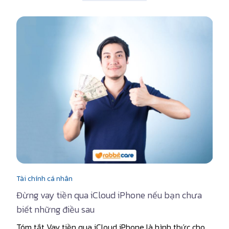
Tài chính cá nhân
Đừng vay tiền qua iCloud iPhone nếu bạn chưa
biết những điều sau
Tóm tắt Vay tiền qua iCloud iPhone là hình thức cho