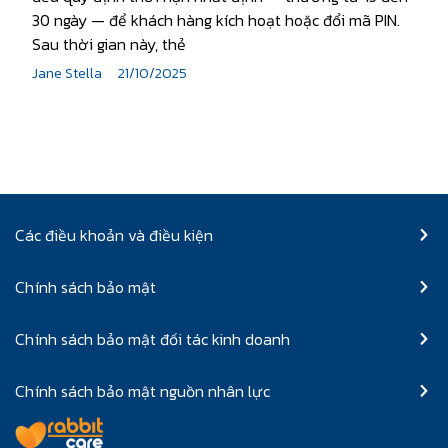
30 ngày — để khách hàng kích hoạt hoặc đổi mã PIN.
Sau thời gian này, thẻ
Jane Stella
21/10/2025
Các điều khoản và điều kiện
Chính sách bảo mật
Chính sách bảo mật đối tác kinh doanh
Chính sách bảo mật nguồn nhân lực