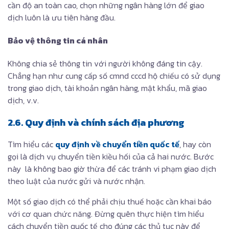
cần độ an toàn cao, chọn những ngân hàng lớn để giao
dịch luôn là ưu tiên hàng đầu.
Bảo vệ thông tin cá nhân
Không chia sẻ thông tin với người không đáng tin cậy.
Chẳng hạn như cung cấp số cmnd cccd hộ chiếu có sử dụng
trong giao dịch, tài khoản ngân hàng, mật khẩu, mã giao
dịch, v.v.
2.6. Quy định và chính sách địa phương
Tìm hiểu các
quy định về chuyển tiền quốc tế
, hay còn
gọi là dịch vụ chuyển tiền kiều hối của cả hai nước. Bước
này là không bao giờ thừa để các tránh vi phạm giao dịch
theo luật của nước gửi và nước nhận.
Một số giao dịch có thể phải chịu thuế hoặc cần khai báo
với cơ quan chức năng. Đừng quên thực hiện tìm hiểu
cách chuyển tiền quốc tế cho đúng các thủ tục này để