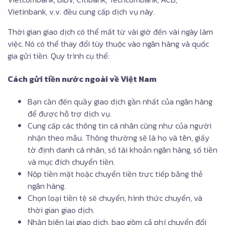
Vietinbank, v.v. đều cung cấp dịch vụ này.
Thời gian giao dịch có thể mất từ vài giờ đến vài ngày làm
việc. Nó có thể thay đổi tùy thuộc vào ngân hàng và quốc
gia gửi tiền. Quy trình cụ thể:
Cách gửi tiền nước ngoài về Việt Nam
Bạn cần đến quầy giao dịch gần nhất của ngân hàng
để được hỗ trợ dịch vụ.
Cung cấp các thông tin cá nhân cũng như của người
nhận theo mẫu. Thông thường sẽ là họ và tên, giấy
tờ định danh cá nhân, số tài khoản ngân hàng, số tiền
và mục đích chuyển tiền.
Nộp tiền mặt hoặc chuyển tiền trực tiếp bằng thẻ
ngân hàng.
Chọn loại tiền tệ sẽ chuyển, hình thức chuyển, và
thời gian giao dịch.
Nhận biên lai giao dịch, bao gồm cả phí chuyển đổi