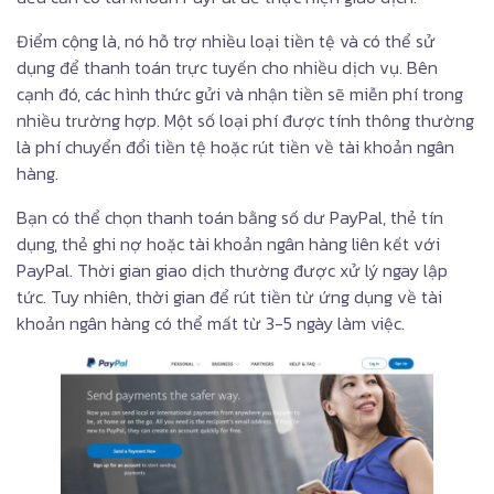
Điểm cộng là, nó hỗ trợ nhiều loại tiền tệ và có thể sử
dụng để thanh toán trực tuyến cho nhiều dịch vụ. Bên
cạnh đó, các hình thức gửi và nhận tiền sẽ miễn phí trong
nhiều trường hợp. Một số loại phí được tính thông thường
là phí chuyển đổi tiền tệ hoặc rút tiền về tài khoản ngân
hàng.
Bạn có thể chọn thanh toán bằng số dư PayPal, thẻ tín
dụng, thẻ ghi nợ hoặc tài khoản ngân hàng liên kết với
PayPal. Thời gian giao dịch thường được xử lý ngay lập
tức. Tuy nhiên, thời gian để rút tiền từ ứng dụng về tài
khoản ngân hàng có thể mất từ 3-5 ngày làm việc.