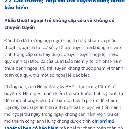
2.2. Các trường hợp mổ trái tuyến không được
bảo hiểm
Phẫu thuật ngoại trú không cấp cứu và không có
chuyển tuyến
Đầu tiên là trường hợp người bệnh tự ý khám và phẫu
thuật ngoại trú tại cơ sở y tế trái tuyến mà không rơi vào
tình trạng cấp cứu hay được chuyển tuyến hợp lệ. Theo
quy định tại Điều 22 của Luật Bảo hiểm y tế, chi phí khám
chữa bệnh ngoại trú trái tuyến không thuộc phạm vi thanh
toán của quỹ, trừ một số ngoại lệ đặc biệt.
Chẳng hạn, anh Hùng đăng ký BHYT tại Trung tâm Y tế
huyện X. Nhưng vì muốn kiểm tra sức khỏe định kỳ, anh tự
đến một phòng khám tư nhân tại thành phố Y để khám.
Tại đây, bác sĩ phát hiện anh bị thoát vị bẹn và tiến hành
mổ ngoại trú ngay trong ngày, không cần nằm viện. Dù ca
mổ thành công, anh Hùng không được tính
chi phí mổ
thoát vị bẹn có bảo hiểm
mà phải tự thanh toán toàn bộ