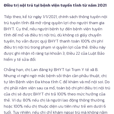
Điều trị nội trú tại bệnh viện tuyến tỉnh từ năm 2021
Tiếp theo, kể từ ngày 1/1/2021, chính sách thông tuyến nội
trú tuyến tỉnh đã mở rộng quyền lợi cho người tham gia
BHYT. Cụ thể, nếu người bệnh tự đến bệnh viện tuyến
tỉnh để mổ và điều trị nội trú, dù không có giấy chuyển
tuyến, họ vẫn được quỹ BHYT thanh toán 100% chi phí
điều trị nội trú trong phạm vi quyền lợi của thẻ. Điều này
được ghi nhận rõ ràng tại khoản 3, Điều 22 của Luật Bảo
hiểm y tế sửa đổi.
Chẳng hạn, chị Lan đăng ký BHYT tại Trạm Y tế xã B.
Nhưng vì nghi ngờ mắc bệnh sỏi thận cần phẫu thuật, chị
tự lên Bệnh viện Đa khoa tỉnh C để khám và mổ nội soi. Do
chị phải nằm viện sau ca mổ, toàn bộ chi phí điều trị nội trú
của chị sẽ được BHYT chi trả 100% theo mức hưởng của
thẻ. Ví dụ: 80% nếu chị là người lao động thông thường,
hoặc 100% nếu chị thuộc diện ưu tiên như trẻ em dưới 6
tuổi. Tuy nhiên, nếu chị chỉ khám ngoại trú mà không nằm