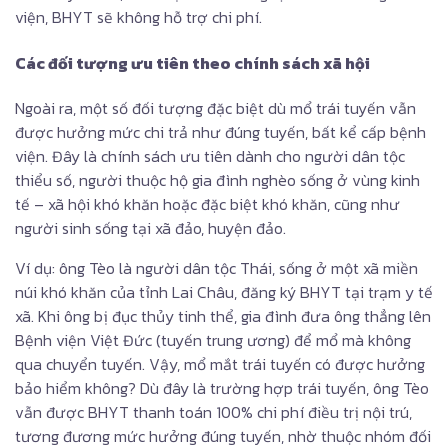
viện, BHYT sẽ không hỗ trợ chi phí.
Các đối tượng ưu tiên theo chính sách xã hội
Ngoài ra, một số đối tượng đặc biệt dù mổ trái tuyến vẫn
được hưởng mức chi trả như đúng tuyến, bất kể cấp bệnh
viện. Đây là chính sách ưu tiên dành cho người dân tộc
thiểu số, người thuộc hộ gia đình nghèo sống ở vùng kinh
tế – xã hội khó khăn hoặc đặc biệt khó khăn, cũng như
người sinh sống tại xã đảo, huyện đảo.
Ví dụ: ông Tèo là người dân tộc Thái, sống ở một xã miền
núi khó khăn của tỉnh Lai Châu, đăng ký BHYT tại trạm y tế
xã. Khi ông bị đục thủy tinh thể, gia đình đưa ông thẳng lên
Bệnh viện Việt Đức (tuyến trung ương) để mổ mà không
qua chuyển tuyến. Vậy, mổ mắt trái tuyến có được hưởng
bảo hiểm không? Dù đây là trường hợp trái tuyến, ông Tèo
vẫn được BHYT thanh toán 100% chi phí điều trị nội trú,
tương đương mức hưởng đúng tuyến, nhờ thuộc nhóm đối