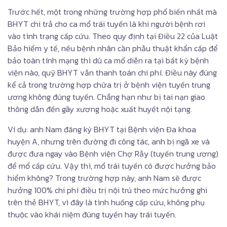
Trước hết, một trong những trường hợp phổ biến nhất mà
BHYT chi trả cho ca mổ trái tuyến là khi người bệnh rơi
vào tình trạng cấp cứu. Theo quy định tại Điều 22 của Luật
Bảo hiểm y tế, nếu bệnh nhân cần phẫu thuật khẩn cấp để
bảo toàn tính mạng thì dù ca mổ diễn ra tại bất kỳ bệnh
viện nào, quỹ BHYT vẫn thanh toán chi phí. Điều này đúng
kể cả trong trường hợp chữa trị ở bệnh viện tuyến trung
ương không đúng tuyến. Chẳng hạn như bị tai nạn giao
thông dẫn đến gãy xương hoặc xuất huyết nội tạng.
Ví dụ: anh Nam đăng ký BHYT tại Bệnh viện Đa khoa
huyện A, nhưng trên đường đi công tác, anh bị ngã xe và
được đưa ngay vào Bệnh viện Chợ Rẫy (tuyến trung ương)
để mổ cấp cứu. Vậy thì, mổ trái tuyến có được hưởng bảo
hiểm không​? Trong trường hợp này, anh Nam sẽ được
hưởng 100% chi phí điều trị nội trú theo mức hưởng ghi
trên thẻ BHYT, vì đây là tình huống cấp cứu, không phụ
thuộc vào khái niệm đúng tuyến hay trái tuyến.