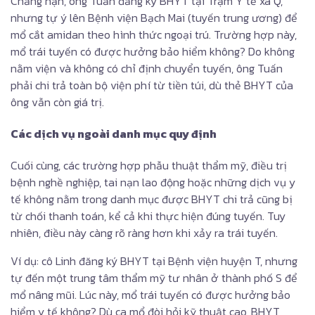
Chẳng hạn, ông Tuấn đăng ký BHYT tại Trạm Y tế xã Q,
nhưng tự ý lên Bệnh viện Bạch Mai (tuyến trung ương) để
mổ cắt amidan theo hình thức ngoại trú. Trường hợp này,
mổ trái tuyến có được hưởng bảo hiểm không​? Do không
nằm viện và không có chỉ định chuyển tuyến, ông Tuấn
phải chi trả toàn bộ viện phí từ tiền túi, dù thẻ BHYT của
ông vẫn còn giá trị.
Các dịch vụ ngoài danh mục quy định
Cuối cùng, các trường hợp phẫu thuật thẩm mỹ, điều trị
bệnh nghề nghiệp, tai nạn lao động hoặc những dịch vụ y
tế không nằm trong danh mục được BHYT chi trả cũng bị
từ chối thanh toán, kể cả khi thực hiện đúng tuyến. Tuy
nhiên, điều này càng rõ ràng hơn khi xảy ra trái tuyến.
Ví dụ: cô Linh đăng ký BHYT tại Bệnh viện huyện T, nhưng
tự đến một trung tâm thẩm mỹ tư nhân ở thành phố S để
mổ nâng mũi. Lúc này, mổ trái tuyến có được hưởng bảo
hiểm y tế không? Dù ca mổ đòi hỏi kỹ thuật cao, BHYT