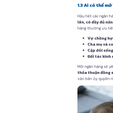
1.3 Ai có thể m
Hầu hết các ngân hà
lên, có đầy đủ nă
hàng thường ưu tiê
Vợ chồng h
Cha mẹ và co
Cặp đôi sốn
Đối tác kin
Mỗi ngân hàng sẽ y
thỏa thuận đồng s
văn bản ủy quyền rõ