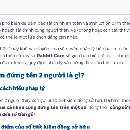
ch phổ biến để đảm bảo tài chính an toàn và sinh lời ổn định the
 hoạch tài chính cùng người thân, vợ/chồng hoặc con cái, thì 
có thể là một lựa chọn đáng cân nhắc.
hữu” này không chỉ giúp chia sẻ quyền quản lý tiền bạc mà còn 
 có biến cố xảy ra.
Rabbit Care
sẽ giúp bạn hiểu rõ ưu – nhược
 được không, quy định pháp lý và những điều cần biết trước.
iệm đứng tên 2 người là gì?
 cách hiểu pháp lý
ên 2 người (hay còn gọi là sổ tiết kiệm đồng sở hữu) là hình th
hai cá nhân cùng đứng tên trên một sổ
, đồng thời
cùng sở 
 đến số tiền gửi
.
 điểm của sổ tiết kiệm đồng sở hữu