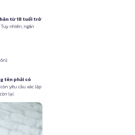
hân từ 18 tuổi trở
 Tuy nhiên, ngân
ôn).
g tên phải có
 còn yêu cầu xác lập
òn lại.