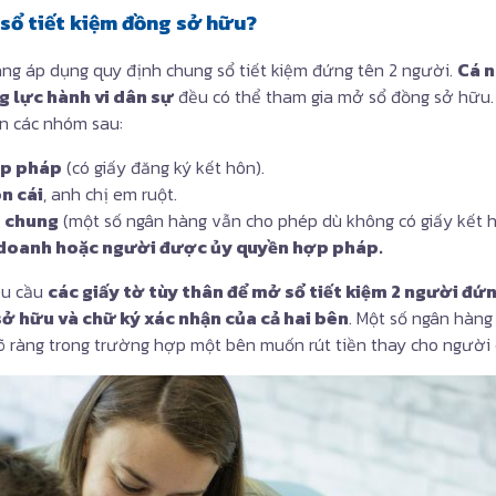
ở sổ tiết kiệm đồng sở hữu?
ng áp dụng quy định chung sổ tiết kiệm đứng tên 2 người.
Cá n
ng lực hành vi dân sự
đều có thể tham gia mở sổ đồng sở hữu.
n các nhóm sau:
ợp pháp
(có giấy đăng ký kết hôn).
n cái
, anh chị em ruột.
g chung
(một số ngân hàng vẫn cho phép dù không có giấy kết h
h doanh hoặc người được ủy quyền hợp pháp.
êu cầu
các giấy tờ tùy thân để mở sổ tiết kiệm 2 người đứn
ở hữu và chữ ký xác nhận của cả hai bên
. Một số ngân hàng
 ràng trong trường hợp một bên muốn rút tiền thay cho người c