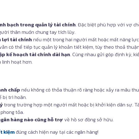
nh bạch trong quản lý tài chính
. Đặc biệt phù hợp với vợ chồ
ười thân muốn chung tay tích lũy.
 lợi tài chính
nếu một trong hai người mất hoặc mất năng lực 
vẫn có thể tiếp tục quản lý khoản tiết kiệm, tùy theo thoả thuậ
lập kế hoạch tài chính dài hạn
. Cùng nhau gửi góp định kỳ, kiể
n linh hoạt hơn.
anh chấp
nếu không có thỏa thuận rõ ràng hoặc xảy ra mâu thuẫ
 bị trì hoãn.
lý
trong trường hợp một người mất hoặc bị khởi kiện dân sự. Tài
 phong tỏa.
ngân hàng nào cũng hỗ trợ
về hồ sơ đồng sở hữu.
t kiệm
đúng cách hiện nay tại các ngân hàng!