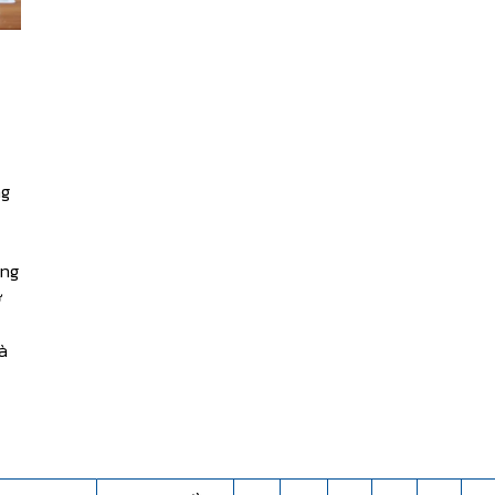
ng
ang
ơ
à