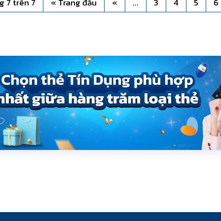
g 7 trên 7
« Trang đầu
«
...
3
4
5
6